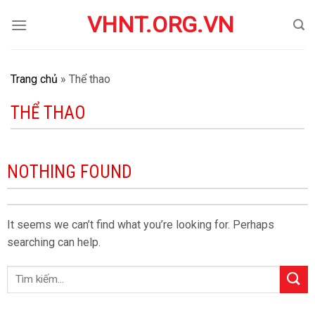
Skip
VHNT.ORG.VN
to
content
Trang chủ
»
Thể thao
THỂ THAO
NOTHING FOUND
It seems we can’t find what you’re looking for. Perhaps
searching can help.