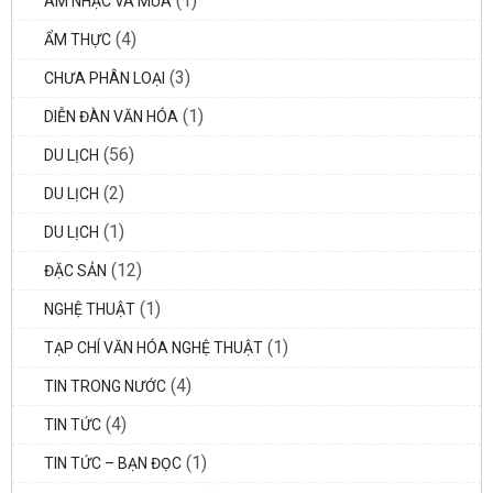
(1)
ÂM NHẠC VÀ MÚA
(4)
ẨM THỰC
(3)
CHƯA PHÂN LOẠI
(1)
DIỄN ĐÀN VĂN HÓA
(56)
DU LỊCH
(2)
DU LỊCH
(1)
DU LỊCH
(12)
ĐẶC SẢN
(1)
NGHỆ THUẬT
(1)
TẠP CHÍ VĂN HÓA NGHỆ THUẬT
(4)
TIN TRONG NƯỚC
(4)
TIN TỨC
(1)
TIN TỨC – BẠN ĐỌC