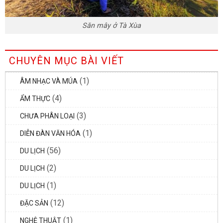
Săn mây ở Tà Xùa
CHUYÊN MỤC BÀI VIẾT
(1)
ÂM NHẠC VÀ MÚA
(4)
ẨM THỰC
(3)
CHƯA PHÂN LOẠI
(1)
DIỄN ĐÀN VĂN HÓA
(56)
DU LỊCH
(2)
DU LỊCH
(1)
DU LỊCH
(12)
ĐẶC SẢN
(1)
NGHỆ THUẬT