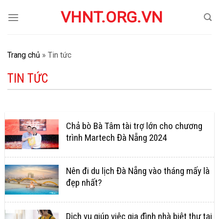
Skip
VHNT.ORG.VN
to
content
Trang chủ
»
Tin tức
TIN TỨC
Chả bò Bà Tâm tài trợ lớn cho chương
trình Martech Đà Nẵng 2024
Nên đi du lịch Đà Nẵng vào tháng mấy là
đẹp nhất?
Dịch vụ giúp việc gia đình nhà biệt thự tại