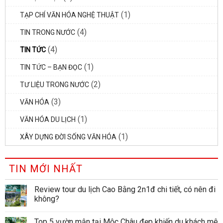
(1)
TẠP CHÍ VĂN HÓA NGHỆ THUẬT
(4)
TIN TRONG NƯỚC
(4)
TIN TỨC
(1)
TIN TỨC – BẠN ĐỌC
(2)
TƯ LIỆU TRONG NƯỚC
(3)
VĂN HÓA
(1)
VĂN HÓA DU LỊCH
(1)
XÂY DỰNG ĐỜI SỐNG VĂN HÓA
TIN MỚI NHẤT
Review tour du lịch Cao Bằng 2n1đ chi tiết, có nên đi
không?
Top 5 vườn mận tại Mộc Châu đẹp khiến du khách mê