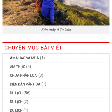
Săn mây ở Tà Xùa
CHUYÊN MỤC BÀI VIẾT
(1)
ÂM NHẠC VÀ MÚA
(4)
ẨM THỰC
(3)
CHƯA PHÂN LOẠI
(1)
DIỄN ĐÀN VĂN HÓA
(56)
DU LỊCH
(2)
DU LỊCH
(1)
DU LỊCH