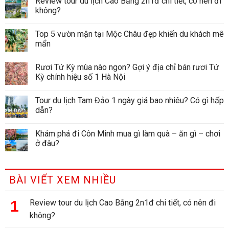
Review tour du lịch Cao Bằng 2n1đ chi tiết, có nên đi
không?
Top 5 vườn mận tại Mộc Châu đẹp khiến du khách mê
mẩn
Rươi Tứ Kỳ mùa nào ngon? Gợi ý địa chỉ bán rươi Tứ
Kỳ chính hiệu số 1 Hà Nội
Tour du lịch Tam Đảo 1 ngày giá bao nhiêu? Có gì hấp
dẫn?
Khám phá đi Côn Minh mua gì làm quà – ăn gì – chơi
ở đâu?
BÀI VIẾT XEM NHIỀU
Review tour du lịch Cao Bằng 2n1đ chi tiết, có nên đi
không?