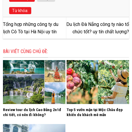
Từ khóa:
Tổng hợp những công ty du
Du lịch Đà Nẵng công ty nào tổ
lịch Cô Tô tại Hà Nội uy tín
chức tốt? uy tín chất lượng?
BÀI VIẾT CÙNG CHỦ ĐỀ:
Review tour du lịch Cao Bằng 2n1đ
Top 5 vườn mận tại Mộc Châu đẹp
chi tiết, có nên đi không?
khiến du khách mê mẩn