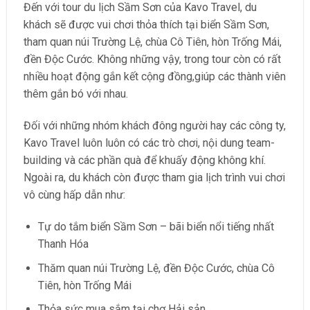
Đến với tour du lịch Sầm Sơn của Kavo Travel, du
khách sẽ được vui chơi thỏa thích tại biển Sầm Sơn,
tham quan núi Trường Lệ, chùa Cô Tiên, hòn Trống Mái,
đền Độc Cước. Không những vậy, trong tour còn có rất
nhiều hoạt động gắn kết cộng đồng,giúp các thành viên
thêm gắn bó với nhau.
Đối với những nhóm khách đông người hay các công ty,
Kavo Travel luôn luôn có các trò chơi, nội dung team-
building và các phần quà để khuấy động không khí.
Ngoài ra, du khách còn được tham gia lịch trình vui chơi
vô cùng hấp dẫn như:
Tự do tắm biển Sầm Sơn – bãi biển nổi tiếng nhất
Thanh Hóa
Thăm quan núi Trường Lệ, đền Độc Cước, chùa Cô
Tiên, hòn Trống Mái
Thỏa sức mua sắm tại chợ Hải sản