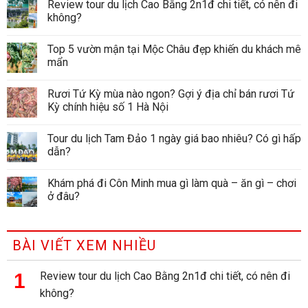
Review tour du lịch Cao Bằng 2n1đ chi tiết, có nên đi
không?
Top 5 vườn mận tại Mộc Châu đẹp khiến du khách mê
mẩn
Rươi Tứ Kỳ mùa nào ngon? Gợi ý địa chỉ bán rươi Tứ
Kỳ chính hiệu số 1 Hà Nội
Tour du lịch Tam Đảo 1 ngày giá bao nhiêu? Có gì hấp
dẫn?
Khám phá đi Côn Minh mua gì làm quà – ăn gì – chơi
ở đâu?
BÀI VIẾT XEM NHIỀU
Review tour du lịch Cao Bằng 2n1đ chi tiết, có nên đi
không?