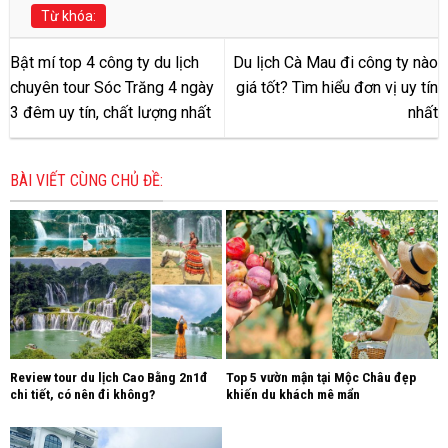
Từ khóa:
Bật mí top 4 công ty du lịch
Du lịch Cà Mau đi công ty nào
chuyên tour Sóc Trăng 4 ngày
giá tốt? Tìm hiểu đơn vị uy tín
3 đêm uy tín, chất lượng nhất
nhất
BÀI VIẾT CÙNG CHỦ ĐỀ:
Review tour du lịch Cao Bằng 2n1đ
Top 5 vườn mận tại Mộc Châu đẹp
chi tiết, có nên đi không?
khiến du khách mê mẩn