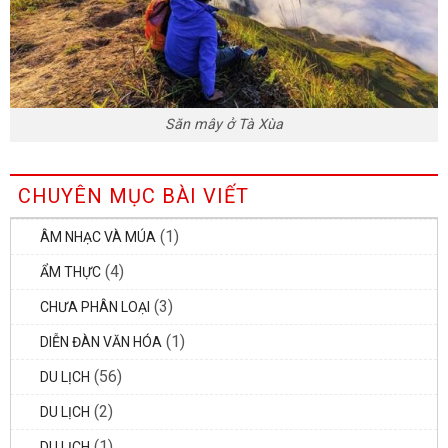
Săn mây ở Tà Xùa
CHUYÊN MỤC BÀI VIẾT
(1)
ÂM NHẠC VÀ MÚA
(4)
ẨM THỰC
(3)
CHƯA PHÂN LOẠI
(1)
DIỄN ĐÀN VĂN HÓA
(56)
DU LỊCH
(2)
DU LỊCH
(1)
DU LỊCH