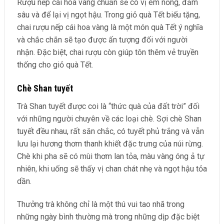
Rượu nếp cái hoa vàng chuẩn sẽ có vị êm nồng, đằm
sâu và để lại vị ngọt hậu. Trong giỏ quà Tết biếu tặng,
chai rượu nếp cái hoa vàng là một món quà Tết ý nghĩa
và chắc chắn sẽ tạo được ấn tượng đối với người
nhận. Đặc biệt, chai rượu còn giúp tôn thêm vẻ truyền
thống cho giỏ quà Tết.
Chè Shan tuyết
Trà Shan tuyết được coi là “thức quà của đất trời” đối
với những người chuyên về các loại chè. Sợi chè Shan
tuyết đều nhau, rất săn chắc, có tuyết phủ trắng và vẫn
lưu lại hương thơm thanh khiết đặc trưng của núi rừng.
Chè khi pha sẽ có mùi thơm lan tỏa, màu vàng óng ả tự
nhiên, khi uống sẽ thấy vị chan chát nhẹ và ngọt hậu tỏa
dần.
Thưởng trà không chỉ là một thú vui tao nhã trong
những ngày bình thường mà trong những dịp đặc biệt