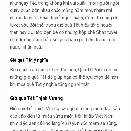
như ngày Tết, trong không khí vui xuân, mọi người ngồi
quây quần bên nhau chúc mừng năm mới, nhâm nhi
những tách trà Shan tuyết ngọt thanh, đậm đà cũng rất
tuyệt vời. Bởi thế, trong giỏ quà Tết biếu tặng người
thân hay đối tác, bạn bè có những hộp chè Shan tuyết
chất lượng đảm bảo sẽ giúp bạn ghi điểm trong mắt
người nhận quà.
Giỏ quà Tết ý nghĩa
Bên cạnh các sản phẩm đặc sản, Quà Tết Việt còn có
những giỏ quà Tết để giúp bạn có thể lựa chọn dễ hơn
khi mua quà Tết ý nghĩa tặng người thân.
Giỏ quà Tết Thịnh Vượng
Giỏ quà Tết Thịnh Vượng bao gồm những món đặc sản
cao cấp đến từ nhiều vùng miền trên khắp Việt Nam
như: đặc sản cá kho làng Vũ Đại, nước mắm sá sùng,
sá sùng Quan Lạn,… Ngoài ra còn kết hợp với những