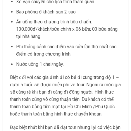
Xe vận chuyển cho lịch trình thăm quan
Bao phòng ở khách sạn 2 sao
Ăn uống theo chương trình tiêu chuẩn.
130,000đ/khách/bữa chính x 06 bữa; 03 bữa sáng
tại nhà hàng
Phí thắng cảnh các điểm vào cửa lần thứ nhất các
điểm có trong chương trình.
Nước uống 1 chai/ngày.
Biệt đối với các gia đình đi có bé đi cùng trong độ 1 ~
dưới 5 tuổi sẽ được miễn phí vé tour. Ngoài ra mức giá
sẽ càng rẻ khi bạn đi càng đi đông người. Hình thức
thanh toán cũng vô cùng thuận tiện. Du khách có thể
thanh toán bằng tiền mặt tại Hồ Chí Minh /Phú Quốc
hoặc thanh toán bằng hình thức chuyển khoản.
Đặc biệt nhất khi bạn đã đặt tour nhưng lại có việc bận