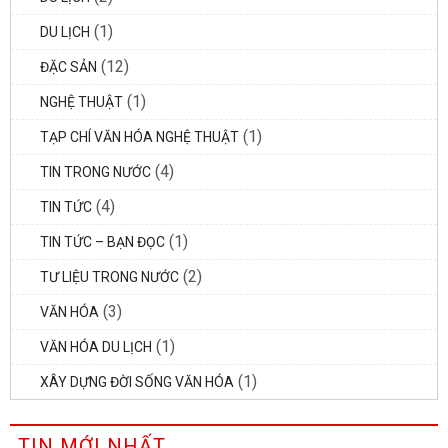
(1)
DU LỊCH
(12)
ĐẶC SẢN
(1)
NGHỆ THUẬT
(1)
TẠP CHÍ VĂN HÓA NGHỆ THUẬT
(4)
TIN TRONG NƯỚC
(4)
TIN TỨC
(1)
TIN TỨC – BẠN ĐỌC
(2)
TƯ LIỆU TRONG NƯỚC
(3)
VĂN HÓA
(1)
VĂN HÓA DU LỊCH
(1)
XÂY DỰNG ĐỜI SỐNG VĂN HÓA
TIN MỚI NHẤT