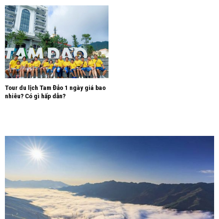
Tour du lịch Tam Đảo 1 ngày giá bao
nhiêu? Có gì hấp dẫn?