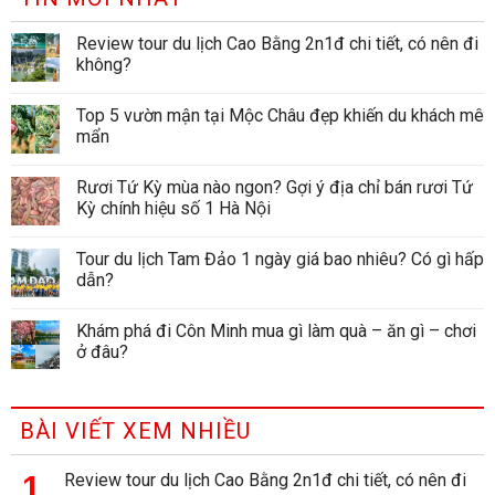
Review tour du lịch Cao Bằng 2n1đ chi tiết, có nên đi
không?
Top 5 vườn mận tại Mộc Châu đẹp khiến du khách mê
mẩn
Rươi Tứ Kỳ mùa nào ngon? Gợi ý địa chỉ bán rươi Tứ
Kỳ chính hiệu số 1 Hà Nội
Tour du lịch Tam Đảo 1 ngày giá bao nhiêu? Có gì hấp
dẫn?
Khám phá đi Côn Minh mua gì làm quà – ăn gì – chơi
ở đâu?
BÀI VIẾT XEM NHIỀU
Review tour du lịch Cao Bằng 2n1đ chi tiết, có nên đi