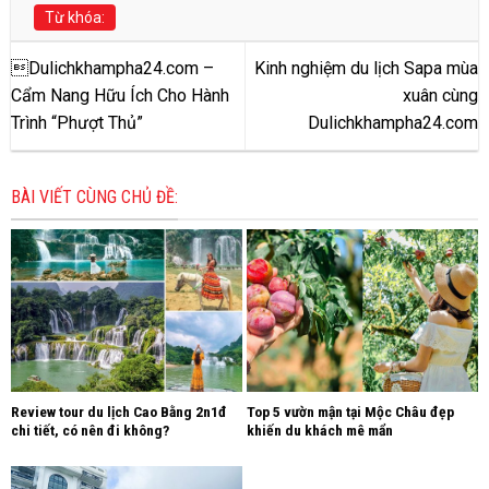
Từ khóa:
Dulichkhampha24.com –
Kinh nghiệm du lịch Sapa mùa
Cẩm Nang Hữu Ích Cho Hành
xuân cùng
Trình “Phượt Thủ”
Dulichkhampha24.com
BÀI VIẾT CÙNG CHỦ ĐỀ:
Review tour du lịch Cao Bằng 2n1đ
Top 5 vườn mận tại Mộc Châu đẹp
chi tiết, có nên đi không?
khiến du khách mê mẩn