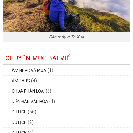
Săn mây ở Tà Xùa
CHUYÊN MỤC BÀI VIẾT
(1)
ÂM NHẠC VÀ MÚA
(4)
ẨM THỰC
(3)
CHƯA PHÂN LOẠI
(1)
DIỄN ĐÀN VĂN HÓA
(56)
DU LỊCH
(2)
DU LỊCH
(1)
DU LỊCH